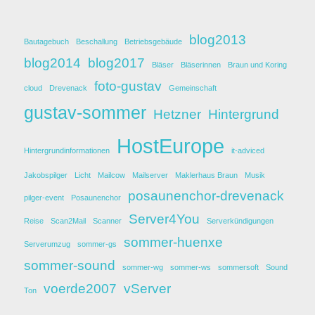
blog2013
Bautagebuch
Beschallung
Betriebsgebäude
blog2014
blog2017
Bläser
Bläserinnen
Braun und Koring
foto-gustav
cloud
Drevenack
Gemeinschaft
gustav-sommer
Hetzner
Hintergrund
HostEurope
Hintergrundinformationen
it-adviced
Jakobspilger
Licht
Mailcow
Mailserver
Maklerhaus Braun
Musik
posaunenchor-drevenack
pilger-event
Posaunenchor
Server4You
Reise
Scan2Mail
Scanner
Serverkündigungen
sommer-huenxe
Serverumzug
sommer-gs
sommer-sound
sommer-wg
sommer-ws
sommersoft
Sound
voerde2007
vServer
Ton